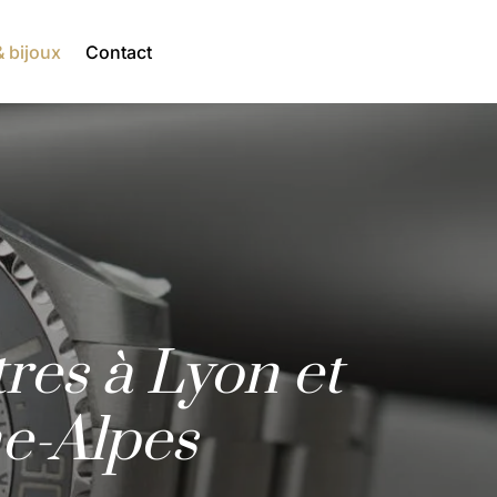
 bijoux
Contact
res à Lyon et
e-Alpes