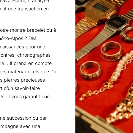
avoir-faire, il analyse
tit une transaction en
otre montre bracelet ou à
hône-Alpes ? DM
nnaissances pour une
montres, chronographes,
erie… Il prend en compte
es matériaux tels que l’or
les pierres précieuses
t d’un savoir-faire
s, il vous garantit une
une succession ou par
compagne avec une