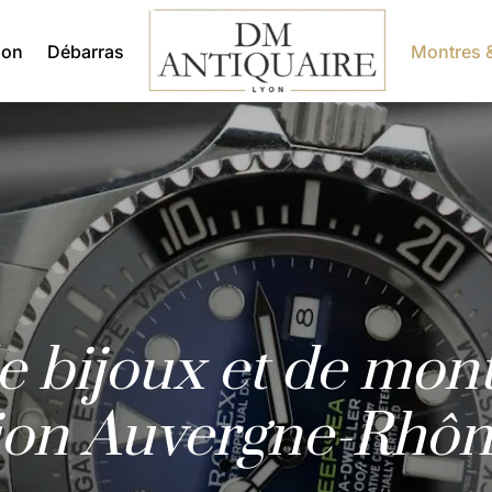
ion
Débarras
Montres &
e bijoux et de mont
ion Auvergne-Rhôn