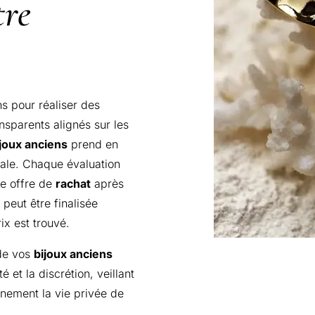
tre
ns pour réaliser des
ansparents alignés sur les
ijoux anciens
prend en
cale. Chaque évaluation
e offre de
rachat
après
 peut être finalisée
x est trouvé.
e vos
bijoux anciens
 et la discrétion, veillant
inement la vie privée de