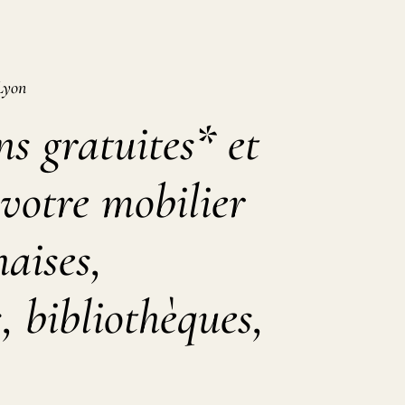
Lyon
s gratuites* et
votre mobilier
haises,
 bibliothèques,