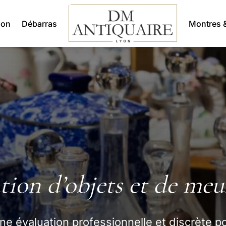
ion
Débarras
Montres &
tion d’objets et de meu
e évaluation professionnelle et discrète p